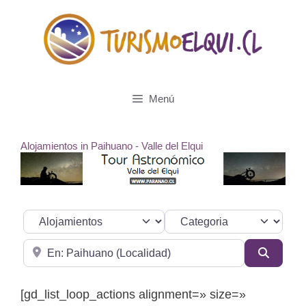
Saltar
al
contenido
Menú
Alojamientos in Paihuano - Valle del Elqui
Seleccionar el formulario de búsqueda
Categoria
Cerca de
Buscar
[gd_list_loop_actions alignment=» size=»