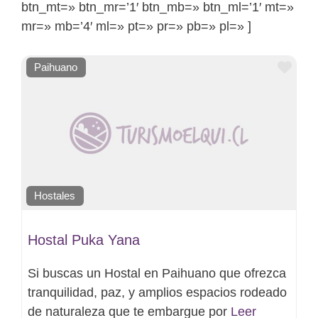
btn_mt=» btn_mr=’1′ btn_mb=» btn_ml=’1′ mt=»
mr=» mb=’4′ ml=» pt=» pr=» pb=» pl=» ]
Favo
Paihuano
Hostales
Hostal Puka Yana
Si buscas un Hostal en Paihuano que ofrezca
tranquilidad, paz, y amplios espacios rodeado
de naturaleza que te embargue por
Leer