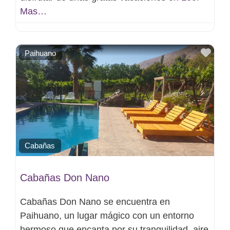
Mas…
Favo
Paihuano
Cabañas
Cabañas Don Nano
Cabañas Don Nano se encuentra en
Paihuano, un lugar mágico con un entorno
hermoso que encanta por su tranquilidad, aire