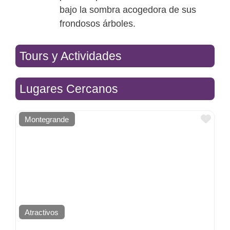
bajo la sombra acogedora de sus
frondosos árboles.
Tours y Actividades
Lugares Cercanos
Favo
Montegrande
Atractivos