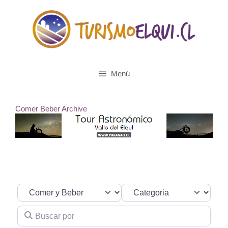
Saltar
al
contenido
Menú
Comer Beber Archive
Seleccionar el formulario de búsqueda
Categoria
Buscar por