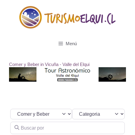
Saltar
al
contenido
Menú
Comer y Beber in Vicuña - Valle del Elqui
Seleccionar el formulario de búsqueda
Categoria
Buscar por