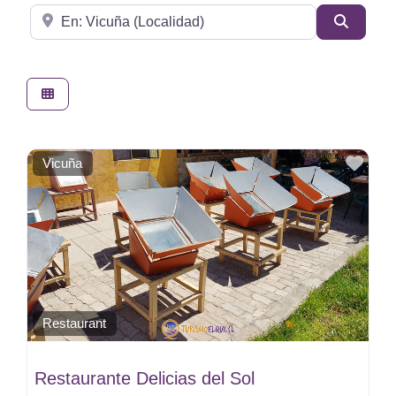
Cerca de
Buscar
Favo
Vicuña
Restaurant
Restaurante Delicias del Sol