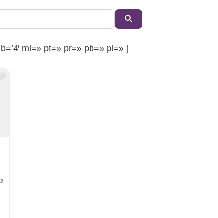
Buscar
b=’4′ ml=» pt=» pr=» pb=» pl=» ]
Favorito
e