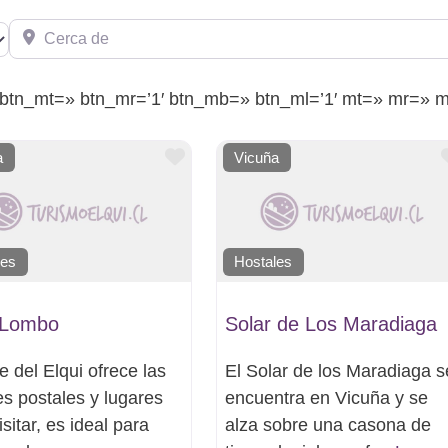
Cerca de
» btn_mt=» btn_mr=’1′ btn_mb=» btn_ml=’1′ mt=» mr=» m
Favorito
a
Vicuña
les
Hostales
 Lombo
Solar de Los Maradiaga
le del Elqui ofrece las
El Solar de los Maradiaga s
s postales y lugares
encuentra en Vicuña y se
isitar, es ideal para
alza sobre una casona de