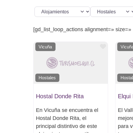
Seleccionar el formulario de búsqueda
Categoria
[gd_list_loop_actions alignment=» size=
Favorito
Vicuña
Vicuñ
Hostales
Hosta
Hostal Donde Rita
Elqui
En Vicuña se encuentra el
El Val
Hostal Donde Rita, el
mejore
principal distintivo de este
para v