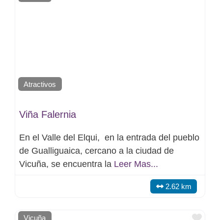
Atractivos
Viña Falernia
En el Valle del Elqui, en la entrada del pueblo
de Gualliguaica, cercano a la ciudad de
Vicuña, se encuentra la
Leer Mas...
2.62 km
Favo
Vicuña