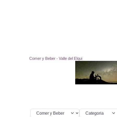
Saltar
al
contenido
Comer y Beber - Valle del Elqui
Seleccionar el formulario de búsqueda
Categoria