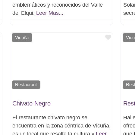
emblemáticos y reconocidos del Valle
Sola
del Elqui,
Leer Mas...
secr
Favorito
Favorito
Vicuña
Vic
Restaurant
Rest
Chivato Negro
Rest
El restaurante chivato negro se
Hall
encuentra en la zona céntrica de Vicuña,
ofrec
es un local que resalta la cultura y
Leer
que 