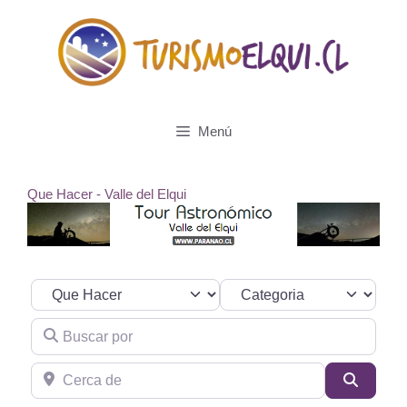
Saltar
al
contenido
Menú
Que Hacer - Valle del Elqui
Seleccionar el formulario de búsqueda
Categoria
Buscar por
Cerca de
Buscar