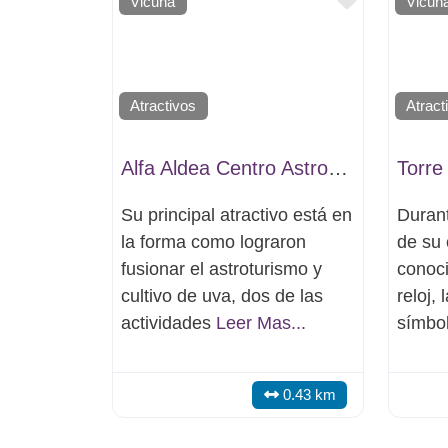
Favorito
Vicuña
Vicuñ
Atractivos
Atract
Alfa Aldea Centro Astronómico
Torre
Su principal atractivo está en
Durant
la forma como lograron
de su 
fusionar el astroturismo y
conoci
cultivo de uva, dos de las
reloj,
actividades
Leer Mas...
símbo
0.43 km