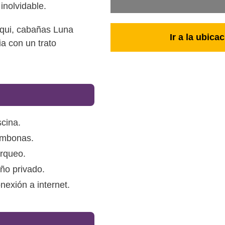
 inolvidable.
Elqui, cabañas Luna
Ir a la ubic
a con un trato
scina.
mbonas.
rqueo.
ño privado.
nexión a internet.