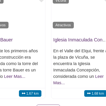
Favorito
a
Vicuña
ivos
Atractivos
 Bauer
Iglesia Inmaculada Co
e los primeros años
En el Valle del Elqui, frente 
construcción era
la plaza de Vicuña, se
da como la torre del
encuentra la Iglesia
 la torre Bauer es un
Inmaculada Concepción,
lo
Leer Mas...
considerada como un
Leer
Mas...
1.67 km
1.68 km