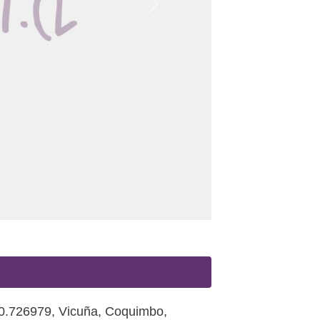
Siguiente
70.726979
,
Vicuña
,
Coquimbo
,