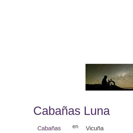
Saltar
al
contenido
Cabañas Luna
en
Cabañas
Vicuña