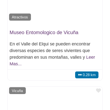
Atractivos
Museo Entomologico de Vicuña
En el Valle del Elqui se pueden encontrar
diversas especies de seres vivientes que
predominan en sus montañas, valles y
Leer
Mas...
0.28 km
Favo
Vicuña