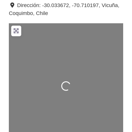
Dirección:
-30.033672, -70.710197
,
Vicuña
,
Coquimbo
,
Chile
Cargando…