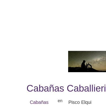
Saltar
al
contenido
Cabañas Caballieri
en
Cabañas
Pisco Elqui