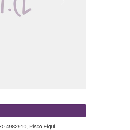
Siguiente
-70.4982910
,
Pisco Elqui
,