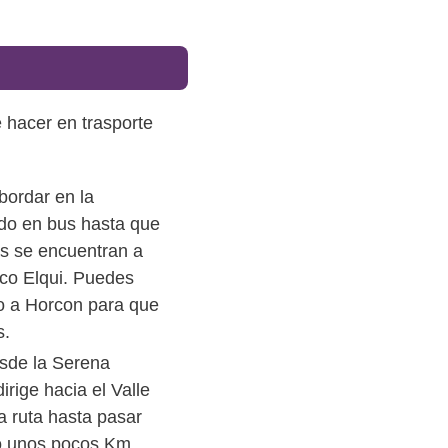
 hacer en trasporte
bordar en la
ado en bus hasta que
as se encuentran a
sco Elqui. Puedes
no a Horcon para que
s.
desde la Serena
irige hacia el Valle
la ruta hasta pasar
lo unos pocos Km