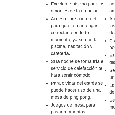
Excelente piscina para los
ag
amantes de la natación.
am
Acceso libre a internet
Ár
para que te mantengas
la
conectado en todo
de
momento, ya sea en la
Co
piscina, habitación y
po
cafetería.
Es
Si la noche se torna fría el
di
servicio de calefacción te
Se
hará sentir cómodo.
un
Para olvidar del estrés se
La
puede hacer uso de una
de
mesa de ping pong.
Se
Juegos de mesa para
mu
pasar momentos