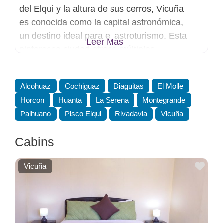
del Elqui y la altura de sus cerros, Vicuña
es conocida como la capital astronómica,
un destino ideal para el astroturismo. Esta
Leer Mas
pintoresca ciudad ofrece múltiples
opciones para escapar de la rutina: desde
catas de vinos y pisco hasta caminatas al
Alcohuaz
Cochiguaz
Diaguitas
El Molle
aire libre. Además, es el lugar perfecto
Horcon
Huanta
La Serena
Montegrande
para descubrir la vida y
Paihuano
Pisco Elqui
Rivadavia
Vicuña
Cabins
Favo
Vicuña