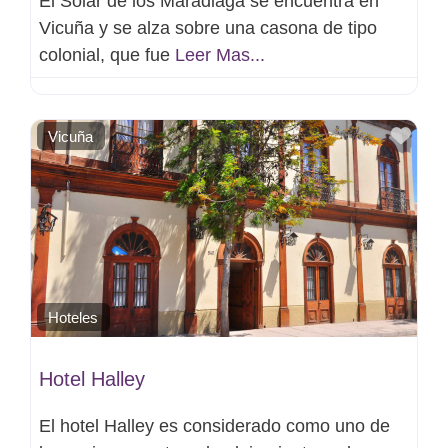
El Solar de los Maradiaga se encuentra en
Vicuña y se alza sobre una casona de tipo
colonial, que fue
Leer Mas...
Favo
Vicuña
Hoteles
Hotel Halley
El hotel Halley es considerado como uno de