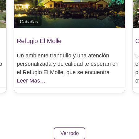
Cabañas
Refugio El Molle
C
Un ambiente tranquilo y una atención
L
o
personalizada y de calidad te esperan en
e
el Refugio El Molle, que se encuentra
p
Leer Mas…
o
Ver todo