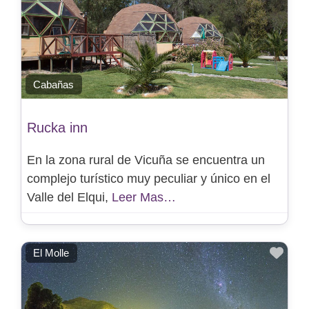
Cabañas
Rucka inn
En la zona rural de Vicuña se encuentra un
complejo turístico muy peculiar y único en el
Valle del Elqui,
Leer Mas…
Favo
El Molle