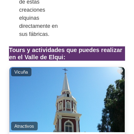
de estas
creaciones
elquinas
directamente en
sus fábricas.
Tours y actividades que puedes realizar
en el Valle de Elqui:
Favo
Vicuña
Atractivos