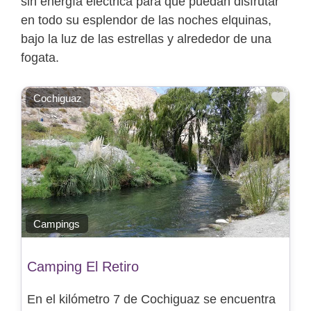
sin energía eléctrica para que puedan disfrutar
en todo su esplendor de las noches elquinas,
bajo la luz de las estrellas y alrededor de una
fogata.
Favo
Cochiguaz
Campings
Camping El Retiro
En el kilómetro 7 de Cochiguaz se encuentra