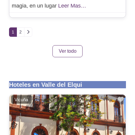
magia, en un lugar
Leer Mas…
Entradas anteriores
1
2
Ver todo
Hoteles en Valle del Elqui
Favo
Vicuña